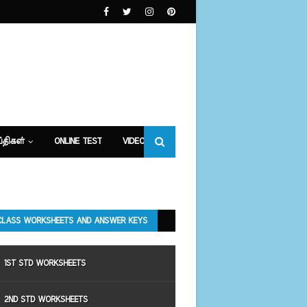
்திகள்
ONLINE TEST
VIDEOS
CLASS WORKSHEETS AND ANSWER KEYS
1ST STD WORKSHEETS
2ND STD WORKSHEETS