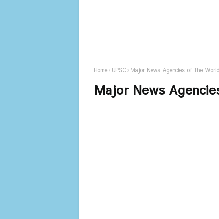
Home
UPSC
Major News Agencies of The World
Major News Agencies