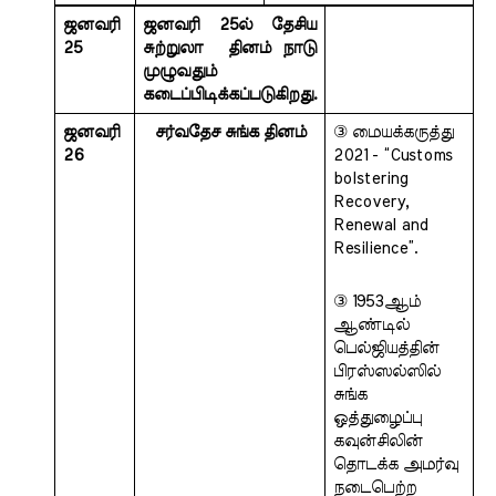
ஜனவரி 
ஜனவரி 25ல் தேசிய 
25
சுற்றுலா  தினம் நாடு 
முழுவதும்  
கடைப்பிடிக்கப்படுகிறது.
ஜனவரி 
  சர்வதேச சுங்க தினம்
③ மையக்கருத்து 
26 
2021 - “Customs 
bolstering  
Recovery, 
Renewal and 
Resilience”. 
③ 1953ஆம் 
ஆண்டில் 
பெல்ஜியத்தின்  
பிரஸ்ஸல்ஸில் 
சுங்க 
ஒத்துழைப்பு  
கவுன்சிலின் 
தொடக்க அமர்வு 
நடைபெற்ற 