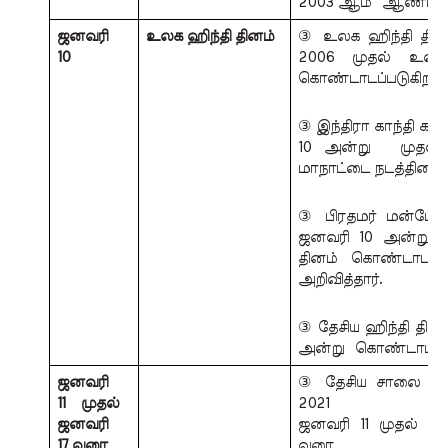
2003 ஆம்  ஆண்டில்
ஜனவரி 
உலக ஹிந்தி தினம் 
③ உலக ஹிந்தி தினம
10 
2006 முதல் உலகம்
கொண்டாடப்படுகிறது.
③ இந்திரா காந்தி கடந
10 அன்று  முதல் 
மாநாட்டை நடத்தினார்
③ பிரதமர் மன்மோகன
ஜனவரி 10 அன்று  
தினம் கொண்டாடப்ப
அறிவித்தார். 
③ தேசிய ஹிந்தி தினம் 
அன்று  கொண்டாடப்பட
ஜனவரி 
③ தேசிய சாலை பாதுக
11  முதல் 
2021  
ஜனவரி  
ஜனவரி 11 முதல் 20
17 வரை
வரை 