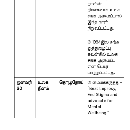
நாளின் 
நினைவாக உலக 
சுங்க அமைப்பால் 
இந்த நாள் 
நிறுவப்பட்டது. 
③ 1994இல் சுங்க 
ஒத்துழைப்பு 
கவுன்சில் உலக  
சுங்க அமைப்பு 
என பெயர் 
மாற்றப்பட்டது.
ஜனவரி 
உலக தொழுநோய் 
③ மையக்கருத்து - 
30
தினம் 
“Beat Leprosy, 
End Stigma and  
advocate for 
Mental 
Wellbeing.”