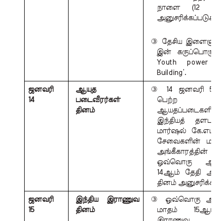
நாளை (12 ஜனவ
அனுசரிக்கப்படுகிறத
③ தேசிய இளைஞர் 
இன்  கருப்பொருள்: 
Youth power f
Building’.
ஜனவரி 
ஆயுத 
③ 14 ஜனவரி 53 அ
14 
படைவீரர்கள் 
பெற்ற இ
தினம்
ஆயதப்படைகளி
இந்தியத் தளபத
மார்ஷல் கே.எம்.கர
சேவைகளின் மரியா
அங்கீகாரத்தின்
ஒவ்வொரு  ஆண்ட
14ஆம் தேதி ஆயுத
தினம் அனுசரிக்கப்ப
ஜனவரி 
இந்திய இராணுவ 
③ ஒவ்வொரு ஆண்ட
15 
தினம்
மாதம்  15ஆம் ந
இராணுவ 