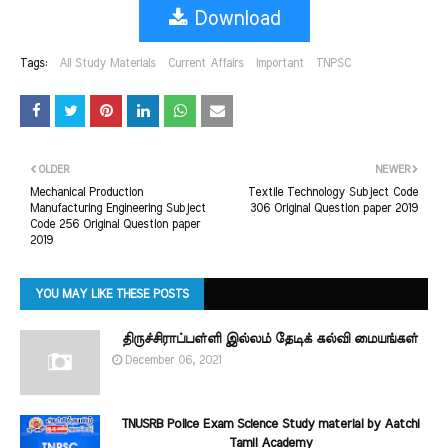
Download
Tags:
All Study Materials
Current Affairs
Important
TNPSC
OLDER
NEWER
Mechanical Production
Textile Technology Subject Code
Manufacturing Engineering Subject
306 Original Question paper 2019
Code 256 Original Question paper
2019
YOU MAY LIKE THESE POSTS
திருச்சிராப்பள்ளி இல்லம் தேடிக் கல்வி மையங்கள்
December 06, 2021
TNUSRB Police Exam Science Study material by Aatchi
Tamil Academy