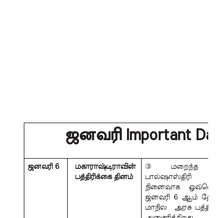
ஜனவரி Important Da
ஜனவரி 6 
மகாராஷ்டிராவின் 
③ மறைந்த பத்திர
பத்திரிக்கை தினம்
பால்ஷாஸ்திரி ஜ
நினைவாக ஒவ்வொர
ஜனவரி 6 ஆம் தேதி 
மாநில  அரசு பத்திரி
அனுசரிக்கிறது. 