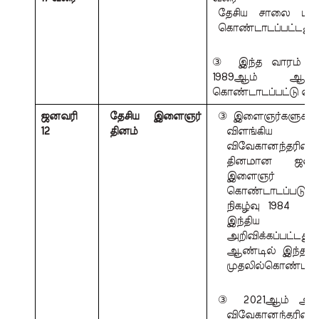
தேசிய சாலை பாதுக
கொண்டாடப்பட்டது. 
③ இந்த வாரம் மு
1989ஆம் ஆண்ட
கொண்டாடப்பட்டு வருக
ஜனவரி 
தேசிய இளைஞர் 
③ இளைஞர்களுக்கு வ
12 
தினம்
விளங்கிய 
விவேகானந்தரி
தினமான  ஜனவரி
இளைஞர் த
கொண்டாடப்படுக
நிகழ்வு 1984  
இந்திய அரசா
அறிவிக்கப்பட்டத
ஆண்டில் இந்த  ந
முதலில்கொண்டாடப்
③ 2021ஆம் ஆண்ட
விவேகானந்தரின்  1