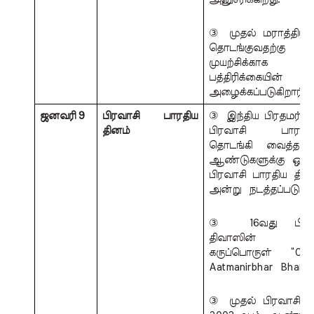
③ முதல் மராத்திய ப
தொடங்குவதற்கு 
முயற்சிக்காக  
பத்திரிக்கையின் 
அழைக்கப்படுகிறார்.
ஜனவரி 9 
பிரவாசி பாரதிய 
③ இந்திய பிரதமர் ந
தினம் 
பிரவாசி  பாரதிய
தொடங்கி வைத்தார
ஆண்டுகளுக்கு ஒரு
பிரவாசி பாரதிய திவ
அன்று  நடத்தப்படுகிற
③ 16வது பிரவா
திவாஸின்  
கருப்பொருள் “Cont
Aatmanirbhar  Bharat
③ முதல் பிரவாசி பா