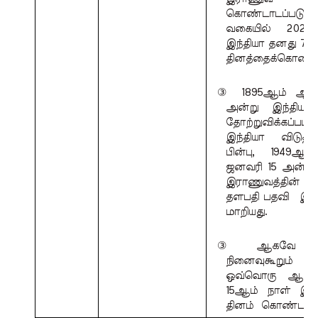
கொண்டாடப்படுக
வகையில் 2021
இந்தியா தனது 73
தினத்தைக்கொண்டா
③ 1895ஆம் ஆண்ட
அன்று இந்திய 
தோற்றுவிக்கப்பட்ட
இந்தியா விடுத
பின்பு, 1949ஆ
ஜனவரி 15 அன்று 
இராணுவத்தின
தளபதி பதவி  இந்தி
மாறியது. 
③ ஆகவே அந்
நினைவுகூறும்
ஒவ்வொரு ஆண்டு
15ஆம் நாள் இந்
தினம்  கொண்டாடப்