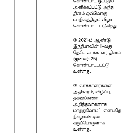
கொண்டாட ஒப்புதல் 
அளிக்கப்பட்டு அந்த 
தினம் ஒவ்வொரு  
மாநிலத்திலும் விழா 
கொண்டாடப்படுகிறது. 
③ 2021-ம் ஆண்டு 
இந்தியாவின் 11-வது  
தேசிய வாக்காளர் தினம் 
(ஜனவரி 25)  
கொண்டாடப்பட்டு 
உள்ளது. 
③ ‘வாக்காளர்களை 
அதிகாரம், விழிப்பு,  
தகவல்களை 
அறிந்தவர்களாக 
மாற்றுவோம்“  என்பதே 
நிகழாண்டின் 
கருப்பொருளாக  
உள்ளது.