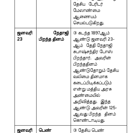
தேசிய  பேரிடர் 
மேலாண்மை 
ஆணையம்  
செயல்படுகிறது.
ஜனவரி 
 நேதாஜி 
③ கடந்த 1897ஆம் 
23
பிறந்த தினம்
ஆண்டு ஜனவரி 23-
ஆம்  தேதி நேதாஜி 
சுபாஷ்சந்திர போஸ் 
பிறந்தார்.  அவரின் 
பிறந்ததினம் 
ஆண்டுதோறும் தேசிய  
வலிமை தினமாக 
கடைப்பிடிக்கப்படும்  
என்று மத்திய அரசு 
அண்மையில் 
அறிவித்தது.  இந்த 
ஆண்டு அவரின் 125-
ஆவது பிறந்த  தினம் 
கொண்டாடியது.
ஜனவரி 
பெண் 
③ தேசிய பெண் 